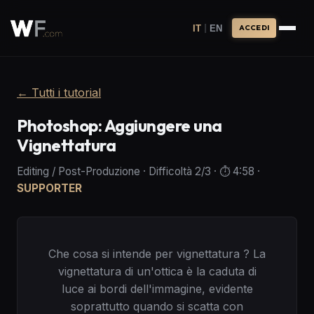
|
IT
EN
ACCEDI
←
Tutti i tutorial
Photoshop: Aggiungere una
Vignettatura
Editing / Post-Produzione
·
Difficoltà
2
/3
· ⏱️
4:58
·
SUPPORTER
Che cosa si intende per vignettatura ? La
vignettatura di un'ottica è la caduta di
luce ai bordi dell'immagine, evidente
soprattutto quando si scatta con