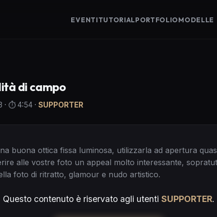
EVENTI
TUTORIAL
PORTFOLIO
MODELLE
ità di campo
3
· ⏱️
4:54
·
SUPPORTER
una buona ottica fissa luminosa, utilizzarla ad apertura quas
ire alle vostre foto un appeal molto interessante, sopratu
ella foto di ritratto, glamour e nudo artistico.
Questo contenuto è riservato agli utenti
SUPPORTER
.