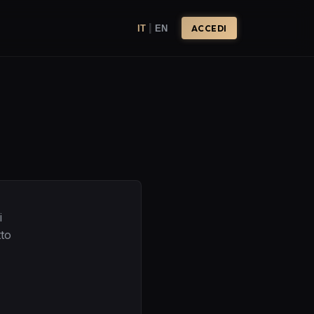
|
IT
EN
ACCEDI
i
tto