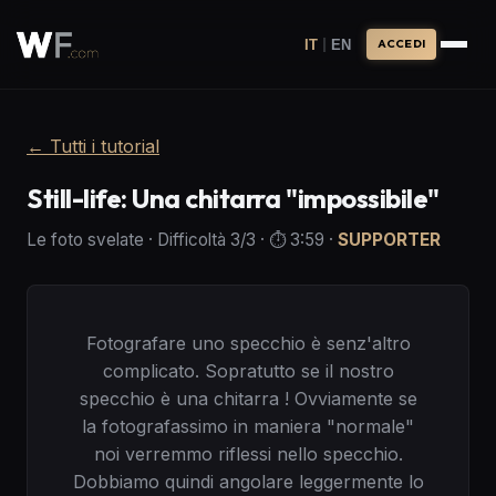
|
IT
EN
ACCEDI
←
Tutti i tutorial
Still-life: Una chitarra "impossibile"
Le foto svelate
·
Difficoltà
3
/3
· ⏱️
3:59
·
SUPPORTER
Fotografare uno specchio è senz'altro
complicato. Sopratutto se il nostro
specchio è una chitarra ! Ovviamente se
la fotografassimo in maniera "normale"
noi verremmo riflessi nello specchio.
Dobbiamo quindi angolare leggermente lo