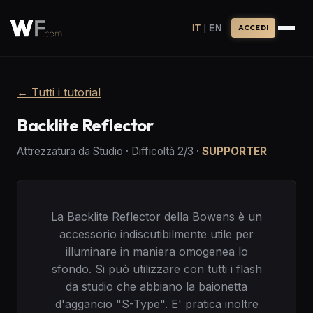
|
IT
EN
ACCEDI
←
Tutti i tutorial
Backlite Reflector
Attrezzatura da Studio
·
Difficoltà
2
/3
·
SUPPORTER
La Backlite Reflector della Bowens è un
accessorio indiscutibilmente utile per
illuminare in maniera omogenea lo
sfondo. Si può utilizzare con tutti i flash
da studio che abbiano la baionetta
d'aggancio "S-Type". E' pratica inoltre