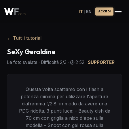
|
IT
EN
ACCEDI
←
Tutti i tutorial
SeXy Geraldine
Le foto svelate
·
Difficoltà
2
/3
· ⏱️
2:52
·
SUPPORTER
Questa volta scattiamo con i flash a
potenza minima per utilizzare l'apertura
diaframma f/2.8, in modo da avere una
PDC ridotta. 3 punti luce: - Beauty dish da
70 cm con griglia a nido d'ape sulla
modella - Snoot con gel rossa sulla