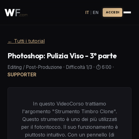
|
IT
EN
ACCEDI
←
Tutti i tutorial
Photoshop: Pulizia Viso - 3° parte
Editing / Post-Produzione
·
Difficoltà
1
/3
· ⏱️
6:00
·
SUPPORTER
In questo VideoCorso trattiamo
l'argomento "Strumento Timbro Clone".
Questo strumento è uno dei più utilizzati
per il fotoritocco. Il suo funzionamento è
piuttosto intuitivo. Con un pennello (di