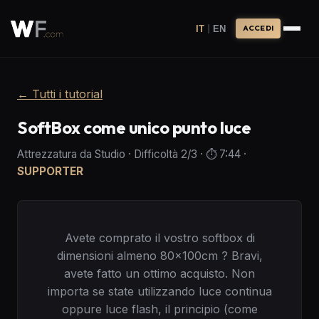
|
IT
EN
ACCEDI
←
Tutti i tutorial
SoftBox come unico punto luce
Attrezzatura da Studio
·
Difficoltà
2
/3
· ⏱️
7:44
·
SUPPORTER
Avete comprato il vostro softbox di
dimensioni almeno 80x100cm ? Bravi,
avete fatto un ottimo acquisto. Non
importa se state utilizzando luce continua
oppure luce flash, il principio (come