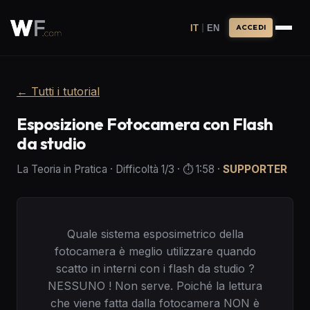
|
IT
EN
ACCEDI
←
Tutti i tutorial
Esposizione Fotocamera con Flash
da studio
La Teoria in Pratica
·
Difficoltà
1
/3
· ⏱️
1:58
·
SUPPORTER
Quale sistema esposimetrico della
fotocamera è meglio utilizzare quando
scatto in interni con i flash da studio ?
NESSUNO ! Non serve. Poiché la lettura
che viene fatta dalla fotocamera NON è