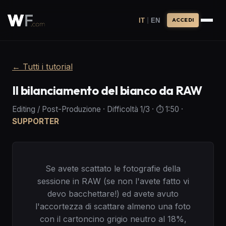
|
IT
EN
ACCEDI
←
Tutti i tutorial
Il bilanciamento del bianco da RAW
Editing / Post-Produzione
·
Difficoltà
1
/3
· ⏱️
1:50
·
SUPPORTER
Se avete scattato le fotografie della
sessione in RAW (se non l'avete fatto vi
devo bacchettare!) ed avete avuto
l'accortezza di scattare almeno una foto
con il cartoncino grigio neutro al 18%,