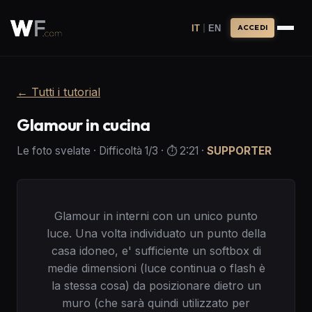
|
IT
EN
ACCEDI
←
Tutti i tutorial
Glamour in cucina
Le foto svelate
·
Difficoltà
1
/3
· ⏱️
2:21
·
SUPPORTER
Glamour in interni con un unico punto
luce. Una volta individuato un punto della
casa idoneo, e' sufficiente un softbox di
medie dimensioni (luce continua o flash è
la stessa cosa) da posizionare dietro un
muro (che sarà quindi utilizzato per