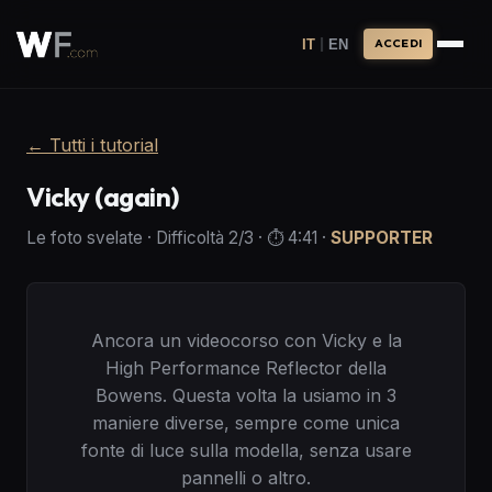
|
IT
EN
ACCEDI
←
Tutti i tutorial
Vicky (again)
Le foto svelate
·
Difficoltà
2
/3
· ⏱️
4:41
·
SUPPORTER
Ancora un videocorso con Vicky e la
High Performance Reflector della
Bowens. Questa volta la usiamo in 3
maniere diverse, sempre come unica
fonte di luce sulla modella, senza usare
pannelli o altro.