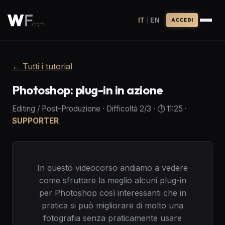
|
IT
EN
ACCEDI
←
Tutti i tutorial
Photoshop: plug-in in azione
Editing / Post-Produzione
·
Difficoltà
2
/3
· ⏱️
11:25
·
SUPPORTER
In questo videocorso andiamo a vedere
come sfruttare la meglio alcuni plug-in
per Photoshop così interessanti che in
pratica si può migliorare di molto una
fotografia senza praticamente usare