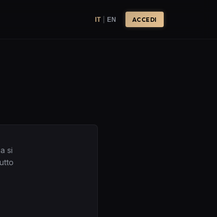
|
IT
EN
ACCEDI
a si
utto