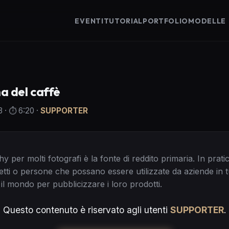
EVENTI
TUTORIAL
PORTFOLIO
MODELLE
na del caffè
3
· ⏱️
6:20
·
SUPPORTER
per molti fotografi è la fonte di reddito primaria. In pratic
getti o persone che possano essere utilizzate da aziende in t
il mondo per pubblicizzare i loro prodotti.
Questo contenuto è riservato agli utenti
SUPPORTER
.