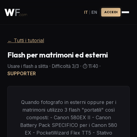
|
IT
EN
ACCEDI
←
Tutti i tutorial
Flash per matrimoni ed esterni
Usare i flash a slitta
·
Difficoltà
3
/3
· ⏱️
11:40
·
SUPPORTER
Quando fotografo in esterni oppure per i
matrimoni utilizzo 3 flash "portatili" così
composti: - Canon 580EX II - Canon
Battery Pack SPECIFICO per i Canon 580
EX - PocketWizard Flex TT5 - Stativo