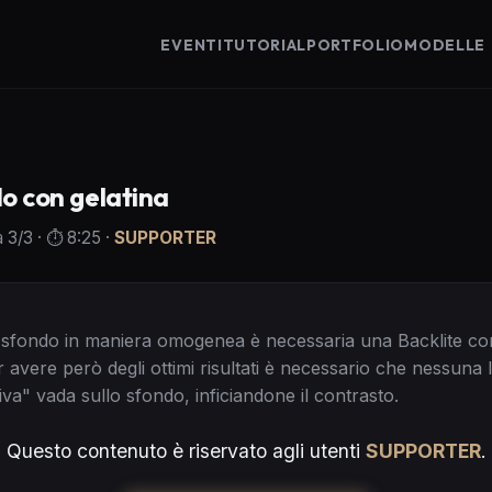
EVENTI
TUTORIAL
PORTFOLIO
MODELLE
o con gelatina
à
3
/3
· ⏱️
8:25
·
SUPPORTER
 sfondo in maniera omogenea è necessaria una Backlite co
r avere però degli ottimi risultati è necessario che nessuna 
va" vada sullo sfondo, inficiandone il contrasto.
Questo contenuto è riservato agli utenti
SUPPORTER
.