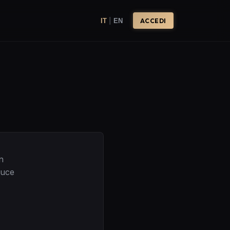
|
IT
EN
ACCEDI
n
luce