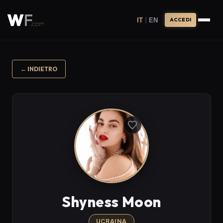
|
IT
EN
ACCEDI
←
INDIETRO
Shyness Moon
UCRAINA